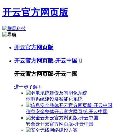
开云官方网页版
开云官方网页版
开云官方网页版-开云中国

开云官方网页版-开云中国
进一步了解

弱电系统建设及智能化系统
信息安全整体开云官方网页版-开云中国
安全云开云官方网页版-开云中国