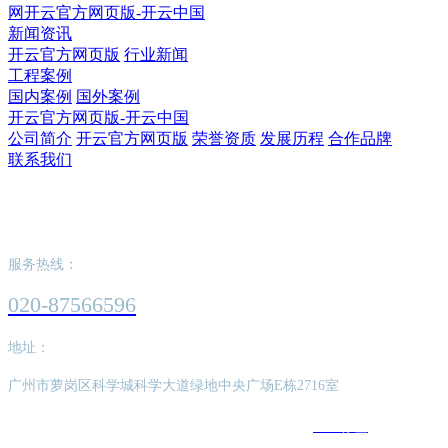
网开云官方网页版-开云中国
新闻资讯
开云官方网页版
行业新闻
工程案例
国内案例
国外案例
开云官方网页版-开云中国
公司简介
开云官方网页版
荣誉资质
发展历程
合作品牌
联系我们
开云官方网页版-开云中国
服务热线：
020-87566596
地址：
广州市萝岗区科学城科学大道绿地中央广场E栋2716室
版权所有：开云官方网页版-开云中国
SEO标签